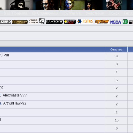
👮🏻 Правила
😃 Справочник
Группа VK
Участники
Поиск
Реги
Ответов
uiPui
9
0
1
5
nt
2
.
Alexmaster777
2
а
ArthurHawk92
2
1
]
15
6