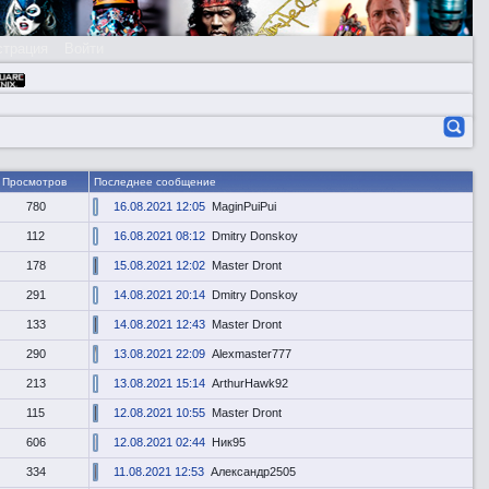
страция
Войти
Просмотров
Последнее сообщение
780
16.08.2021 12:05
MaginPuiPui
112
16.08.2021 08:12
Dmitry Donskoy
178
15.08.2021 12:02
Master Dront
291
14.08.2021 20:14
Dmitry Donskoy
133
14.08.2021 12:43
Master Dront
290
13.08.2021 22:09
Alexmaster777
213
13.08.2021 15:14
ArthurHawk92
115
12.08.2021 10:55
Master Dront
606
12.08.2021 02:44
Ник95
334
11.08.2021 12:53
Александр2505