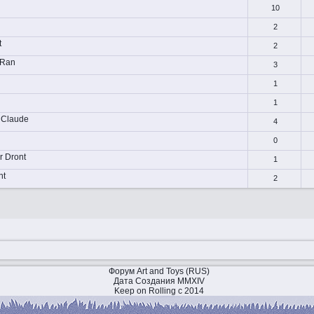
10
2
t
2
Ran
3
1
1
Claude
4
0
r Dront
1
nt
2
Форум Art and Toys (RUS)
Дата Создания MMXIV
Keep on Rolling с 2014