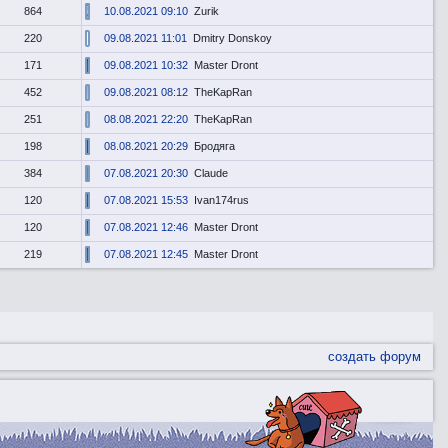
864
10.08.2021 09:10
Zurik
220
09.08.2021 11:01
Dmitry Donskoy
171
09.08.2021 10:32
Master Dront
452
09.08.2021 08:12
TheKapRan
251
08.08.2021 22:20
TheKapRan
198
08.08.2021 20:29
Бродяга
384
07.08.2021 20:30
Claude
120
07.08.2021 15:53
Ivan174rus
120
07.08.2021 12:46
Master Dront
219
07.08.2021 12:45
Master Dront
создать форум