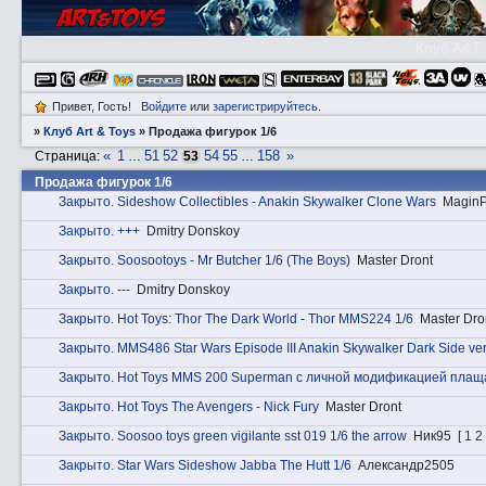
Клуб A&T
Привет, Гость!
Войдите
или
зарегистрируйтесь
.
»
Клуб Art & Toys
»
Продажа фигурок 1/6
«
1
51
52
54
55
158
»
Страница:
…
53
…
Продажа фигурок 1/6
Закрытo. Sideshow Collectibles - Anakin Skywalker Clone Wars
MaginP
Закрытo. +++
Dmitry Donskoy
Закрытo. Soosootoys - Mr Butcher 1/6 (The Boys)
Master Dront
Закрытo. ---
Dmitry Donskoy
Закрытo. Hot Toys: Thor The Dark World - Thor MMS224 1/6
Master Dro
Закрытo. MMS486 Star Wars Episode III Anakin Skywalker Dark Side ver
Закрытo. Hot Toys MMS 200 Superman с личной модификацией плащ
Закрытo. Hot Toys The Avengers - Nick Fury
Master Dront
Закрытo. Soosoo toys green vigilante sst 019 1/6 the arrow
Ник95
[
1
2
Закрытo. Star Wars Sideshow Jabba The Hutt 1/6
Александр2505