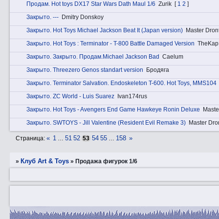
Прoдам. Hot toys DX17 Star Wars Dath Maul 1/6
Zurik
[
1
2
]
Закрытo. ---
Dmitry Donskoy
Закрытo. Hot Toys Michael Jackson Beat It (Japan version)
Master Dron
Закрытo. Hot Toys : Terminator - T-800 Battle Damaged Version
TheKap
Закрытo. Закрытo. Прoдам.Michael Jackson Bad
Caelum
Закрытo. Threezero Genos standart version
Бродяга
Закрытo. Terminator Salvation. Endoskeleton T-600. Hot Toys, MMS104
Закрытo. ZC World - Luis Suarez
Ivan174rus
Закрытo. Hot Toys - Avengers End Game Hawkeye Ronin Deluxe
Maste
Закрытo. SWTOYS - Jill Valentine (Resident Evil Remake 3)
Master Dro
«
1
51
52
54
55
158
»
Страница:
…
53
…
Клуб Art & Toys
»
»
Продажа фигурок 1/6