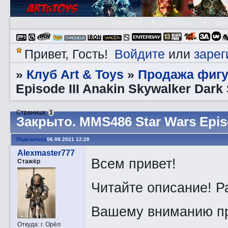
Клуб A&T
👮🏻 Правила
😃 Справ
Войдите
зарег
Привет, Гость!
или
Клуб Art & Toys
Продажа фигу
»
»
Episode III Anakin Skywalker Dark 
Страница:
1
Закрытo. MMS486 Star Wars Episod
Поделиться
06.08.2021 12:28
Alexmaster777
Всем привет!
Стажёр
Читайте описание! Р
Вашему вниманию пр
Откуда:
г. Орёл