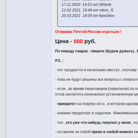
17.11.2020 14:53 от GKlerik
12.02.2021 19:46 от nikon_f1
20.03.2021 18:00 от Крейден
Отправка Почтой России отдельно !
Цена -
000
руб.
По поводу скидок - пишите (будем думать) .
P.S. :
- лот продается в нескольких местах , поэтому
- пока не будут решены все вопросы с покупат
- если , во время переговоров (переписки) по 
готов заплатить изначально установленную це
-
приоритет
на покупку лота , в котором одновр
- никаких предоплат и задатков . Максимальна
- тех ,
кто уже что-нибудь покупал у меня
, по
- оставляю за собой
право в любой момент с