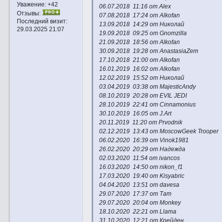
Уважение:
+42
06.07.2018 11:16 от Alex
Отзывы:
07.08.2018 17:24 от Alkofan
Последний визит:
13.09.2018 14:29 от Николай
29.03.2025 21:07
19.09.2018 09:25 от Gnomzilla
21.09.2018 18:56 от Alkofan
30.09.2018 19:28 от AnastasiaZem
17.10.2018 21:00 от Alkofan
16.01.2019 16:02 от Alkofan
12.02.2019 15:52 от Николай
03.04.2019 03:38 от MajesticAndy
08.10.2019 20:28 от EVIL JEDI
28.10.2019 22:41 от Cinnamonius
30.10.2019 16:05 от J.Art
20.11.2019 11:20 от Prvodnik
02.12.2019 13:43 от MoscowGeek Trooper
06.02.2020 16:39 от Vinok1981
26.02.2020 20:29 от Надежда
02.03.2020 11:54 от ivancos
16.03.2020 14:50 от nikon_f1
17.03.2020 19:40 от Kisyabric
04.04.2020 13:51 от davesa
29.07.2020 17:37 от Тат
29.07.2020 20:04 от Monkey
18.10.2020 22:21 от Llama
31.10.2020 12:21 от Крейден