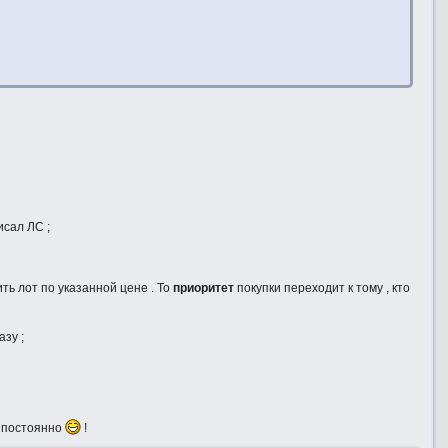
исал ЛС ;
ить лот по указанной цене . То
приоритет
покупки переходит к тому , кто
азу ;
я постоянно
!