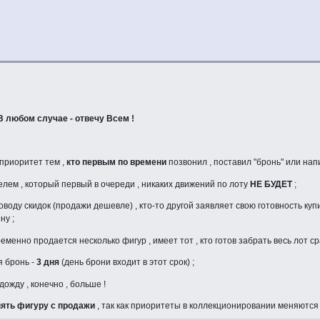
 В любом случае - отвечу Всем !
 приоритет тем ,
кто первым по времени
позвонил , поставил "бронь" или нап
елем , который первый в очереди , никаких движений по лоту
НЕ БУДЕТ
;
поводу скидок (продажи дешевле) , кто-то другой заявляет свою готовность куп
ну ;
еменно продается несколько фигур , имеет тот , кто готов забрать весь лот ср
я бронь -
3 дня
(день брони входит в этот срок) ;
дожду , конечно , больше !
нять фигуру с продажи
, так как приоритеты в коллекционировании меняютс