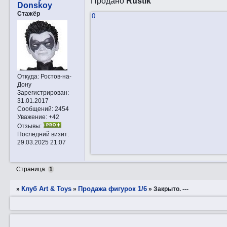
Продано
Rustik
Donskoy
Стажёр
0
Откуда:
Ростов-на-
Дону
Зарегистрирован
:
31.01.2017
Сообщений:
2454
Уважение:
+42
Отзывы:
Последний визит:
29.03.2025 21:07
Страница:
1
Клуб Art & Toys
Продажа фигурок 1/6
»
»
»
Закрытo. ---