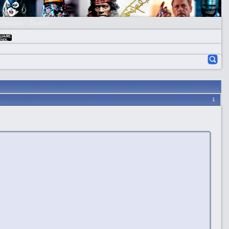
страция
Войти
1