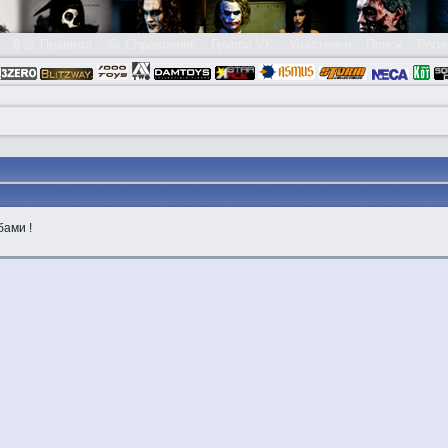
👮🏻 Правила
😃 Справочник
Группа VK
Участники
Поиск
Реги
ами !
в