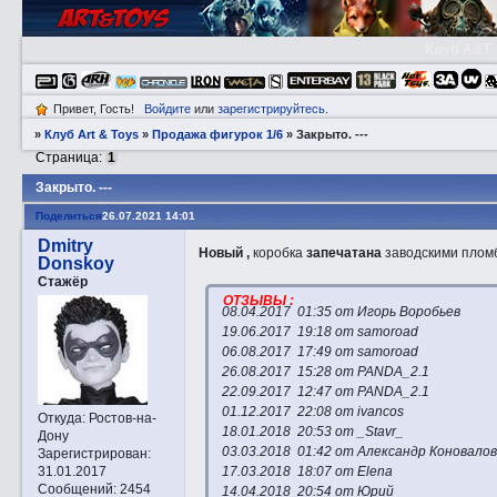
Клуб A&T
Привет, Гость!
Войдите
или
зарегистрируйтесь
.
»
Клуб Art & Toys
»
Продажа фигурок 1/6
»
Закрытo. ---
Страница:
1
Закрытo. ---
Поделиться
26.07.2021 14:01
Dmitry
Новый ,
коробка
запечатана
заводскими пломб
Donskoy
Стажёр
ОТЗЫВЫ :
08.04.2017 01:35 от Игорь Воробьев
19.06.2017 19:18 от samoroad
06.08.2017 17:49 от samoroad
26.08.2017 15:28 от PANDA_2.1
22.09.2017 12:47 от PANDA_2.1
01.12.2017 22:08 от ivancos
Откуда:
Ростов-на-
18.01.2018 20:53 от _Stavr_
Дону
03.03.2018 01:42 от Александр Коновало
Зарегистрирован
:
31.01.2017
17.03.2018 18:07 от Elena
Сообщений:
2454
14.04.2018 20:54 от Юрий