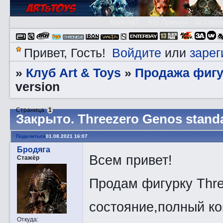
Клуб A&T
👮🏻 Правила
😃 Справ
Войдите
зарег
Привет, Гость!
или
Клуб Art & Toys
Продажа фигу
»
»
version
Страница:
1
Закрытo. Threezero Genos standa
Поделиться
01.08.2021 16:07
Бродяга
Всем привет!
Стажёр
Продам фигурку Three
состояние,полный ко
Откуда: