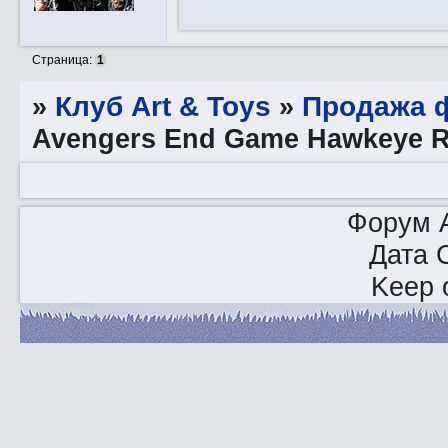
Страница:
1
»
Клуб Art & Toys
»
Продажа ф
Avengers End Game Hawkeye R
Форум A
Дата 
Keep o