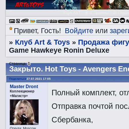
Клуб A&T
👮🏻 Правила
😃 Справ
Войдите
зарег
Привет, Гость!
или
Клуб Art & Toys
Продажа фигу
»
»
Game Hawkeye Ronin Deluxe
Страница:
1
Закрытo. Hot Toys - Avengers E
Поделиться
27.07.2021 17:05
Master Dront
Полный комплект, от
Коллекционер
+Магистр+
Отправка почтой пос
Сбербанка,
Откуда:
Moscow