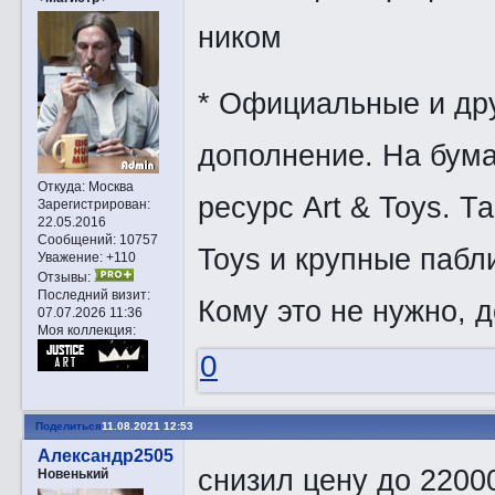
ником
* Oфициальные и дру
дополнениe. На бума
Откуда:
Москва
ресурс Art & Toys. Т
Зарегистрирован
:
22.05.2016
Сообщений:
10757
Toys и крупные пабли
Уважение:
+110
Отзывы:
Последний визит:
Кому это не нужно, 
07.07.2026 11:36
Моя коллекция:
0
Поделиться
11.08.2021 12:53
Александр2505
снизил цену до 220
Новенький