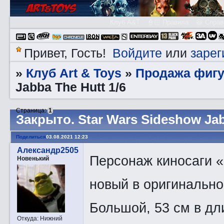
Клуб A&T
👮🏻 Правила
😃 Справ
Войдите
зарег
Привет, Гость!
или
Клуб Art & Toys
Продажа фигу
»
»
Jabba The Hutt 1/6
Страница:
1
Закрытo. Star Wars Sideshow Jab
Поделиться
03.08.2021 12:23
Александр2505
Персонаж киносаги 
Новенький
новый в оригинально
Большой, 53 см в дл
Откуда:
Нижний