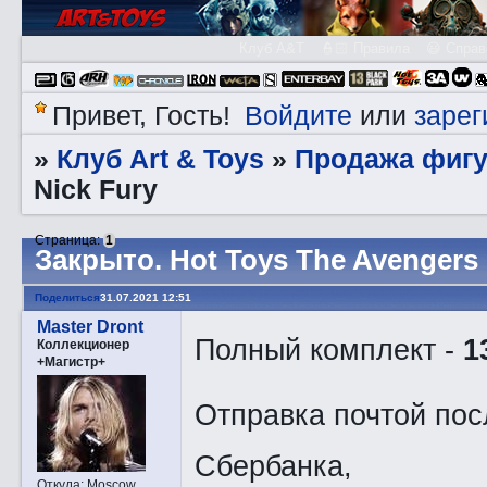
Клуб A&T
👮🏻 Правила
😃 Справ
Войдите
зарег
Привет, Гость!
или
Клуб Art & Toys
Продажа фигу
»
»
Nick Fury
Страница:
1
Закрытo. Hot Toys The Avengers 
Поделиться
31.07.2021 12:51
Master Dront
Полный комплект -
1
Коллекционер
+Магистр+
Отправка почтой пос
Сбербанка,
Откуда:
Moscow