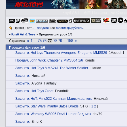
Клуб A&T
👮🏻 Правила
😃 Справ
Привет, Гость!
Войдите
или
зарегистрируйтесь
.
»
Клуб Art & Toys
»
Продажа фигурок 1/6
«
1
75
76
78
79
158
»
Страница:
…
77
…
Продажа фигурок 1/6
Закрытo. Hot toys Thanos из Avengers: Endgame MMS529
1Vozduh1
Прoдам. John Wick. Chapter 2 MMS504 1/6
Kondii
Закрытo. Hot Toys MMS241 The Winter Soldier.
Llarian
Закрытo.
Николай
Закрытo.
Alyona_Fantasy
Закрытo. Hot Toys Groot
Prvodnik
Закрытo. HоT. Mms522 Капитан Марвел делюкс
Николай
Закрытo. Star Wars Infantry Battle Droids
STIG
[
1
2
]
Закрытo. Warstory WS005 Devil Hunter Ведьмак
dav79
Закрытo.
EinurK