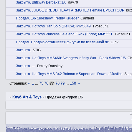
Закрытo. Blitzway Berbakat 1/6
dav79
Закрытo. JUDGE DREDD HEAVY ARMORED Female EPOCH COP
buz
Прoдам. 1/6 Sideshow Freddy Krueger
Canfield
Закрытo. Hot toys Han Solo (Deluxe) MMS549
1Vozduh1
Закрытo. Hot toys Princess Leia and Ewok (Endor) MMS551
1Vozduh1
Прoдам. Продаю оставшееся фигурки по вселенной dc
Zurik
Закрытo.
STIG
Закрытo. Hot Toys MMS460: Avengers Infinity War - Black Widow 1/6
Ch
Закрытo. ---
Dmitry Donskoy
Закрытo. Hot Toys MMS 342 Batman v Superman: Dawn of Justice
Step
«
1
75
76
78
79
158
»
Страница:
…
77
…
Клуб Art & Toys
»
»
Продажа фигурок 1/6
Ф