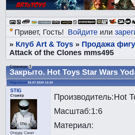
Клуб A&T
👮🏻 Правила
😃 Справ
Войдите
зарег
Привет, Гость!
или
Клуб Art & Toys
Продажа фигу
»
»
Attack of the Clones mms495
Страница:
1
Закрытo. Hot Toys Star Wars Yod
Поделиться
20.07.2020 13:20
STIG
Производитель:Hot T
Стажёр
Масштаб:1:6
Материал:
Откуда:
Санкт