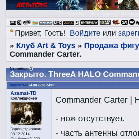
Клуб A&T
👮🏻 Правила
😃 Справ
Войдите
зарег
Привет, Гость!
или
Клуб Art & Toys
Продажа фигу
»
»
Commander Carter.
Страница:
1
Закрытo. ThreeA HALO Commande
Поделиться
04.08.2020 23:08
Azamat-TD
Commander Carter | H
Коллекционер
- нож отсутствует.
Зарегистрирован
:
- часть антенны отло
08.12.2014
Сообщений:
222