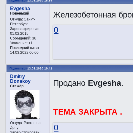
Поделиться
13.08.2020 18:34
Evgesha
Железобетонная бро
Новенький
Откуда:
Санкт-
Петербург
0
Зарегистрирован
:
01.02.2015
Сообщений:
36
Уважение:
+1
Последний визит:
14.03.2022 00:00
Поделиться
13.08.2020 19:41
Dmitry
Продано
Evgesha
.
Donskoy
Стажёр
ТЕМА ЗАКРЫТА .
Откуда:
Ростов-на-
0
Дону
Зарегистрирован
: