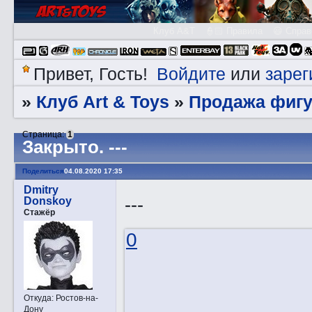
Клуб A&T
👮🏻 Правила
😃 Справ
Войдите
зарег
Привет, Гость!
или
Клуб Art & Toys
Продажа фигу
»
»
Страница:
1
Закрытo. ---
Поделиться
04.08.2020 17:35
Dmitry
---
Donskoy
Стажёр
0
Откуда:
Ростов-на-
Дону