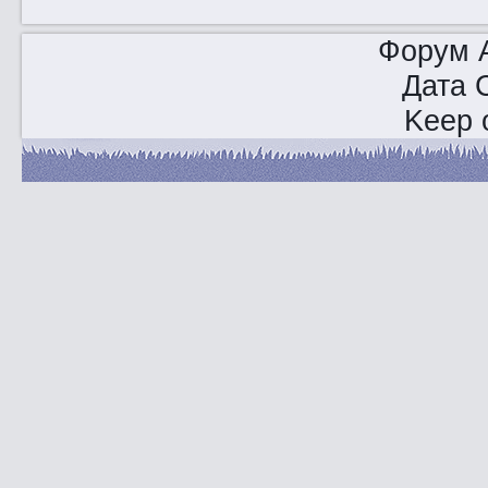
Форум A
Дата 
Keep o