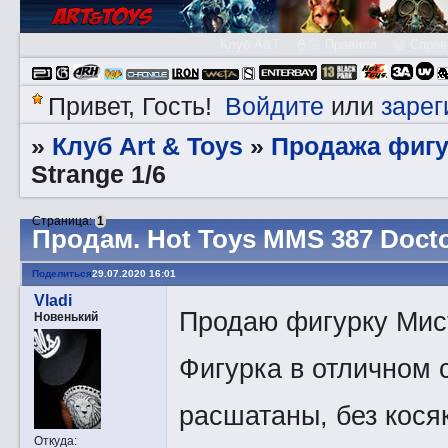
Клуб A&T
👮🏻 Правила
😃 Справ
Войдите
зарег
Привет, Гость!
или
Клуб Art & Toys
Продажа фигу
»
»
Strange 1/6
Страница:
1
Прoдам. Hot Toys MMS 387 Doctor
Поделиться
29.07.2020 16:01
Vladi
Продаю фигурку Мис
Новенький
Фигурка в отличном с
расшатаны, без косяк
Откуда: