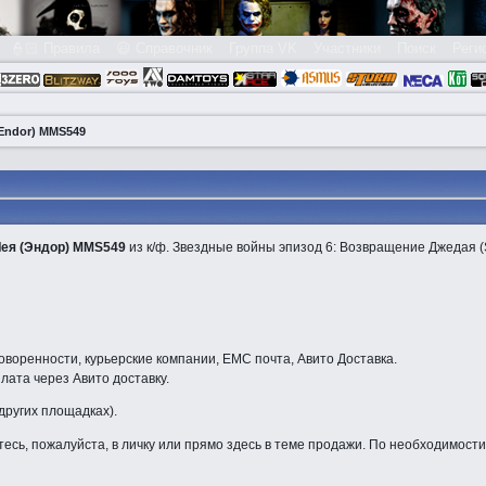
👮🏻 Правила
😃 Справочник
Группа VK
Участники
Поиск
Реги
 (Endor) MMS549
Лея (Эндор) MMS549
из к/ф. Звездные войны эпизод 6: Возвращение Джедая (Sta
оворенности, курьерские компании, ЕМС почта, Авито Доставка.
лата через Авито доставку.
 других площадках).
есь, пожалуйста, в личку или прямо здесь в теме продажи. По необходимос