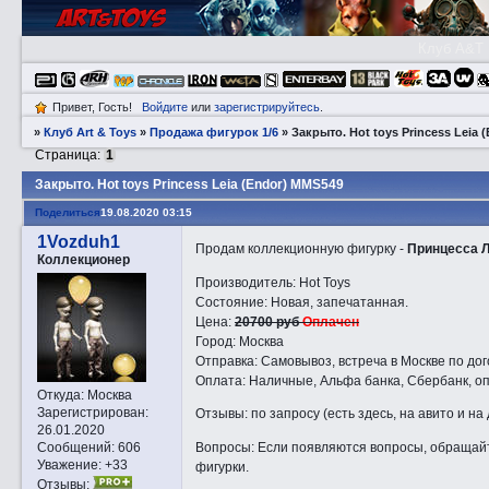
Клуб A&T
Привет, Гость!
Войдите
или
зарегистрируйтесь
.
»
Клуб Art & Toys
»
Продажа фигурок 1/6
»
Закрытo. Hot toys Princess Leia
Страница:
1
Закрытo. Hot toys Princess Leia (Endor) MMS549
Поделиться
19.08.2020 03:15
1Vozduh1
Продам коллекционную фигурку -
Принцесса 
Коллекционер
Производитель: Hot Toys
Состояние: Новая, запечатанная.
Цена:
20700 руб
Оплачен
Город: Москва
Отправка: Самовывоз, встреча в Москве по дог
Оплата: Наличные, Альфа банка, Сбербанк, оп
Откуда:
Москва
Зарегистрирован
:
Отзывы: по запросу (есть здесь, на авито и на
26.01.2020
Вопросы: Если появляются вопросы, обращайт
Сообщений:
606
Уважение:
+33
фигурки.
Отзывы: