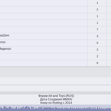
5
1
2
1
1
7
siaZem
3
enzo
0
Magenzo
2
2
6
Форум Art and Toys (RUS)
Дата Создания MMXIV
Keep on Rolling с 2014