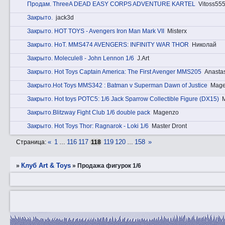
Прoдам. ThreeA DEAD EASY CORPS ADVENTURE KARTEL
Vitoss55
Закрытo.
jack3d
Закрытo. HOT TOYS - Avengers Iron Man Mark VII
Misterx
Закрытo. HоT. MMS474 AVENGERS: INFINITY WAR THOR
Николай
Закрытo. Molecule8 - John Lennon 1/6
J.Art
Закрытo. Hot Toys Captain America: The First Avenger MMS205
Anasta
Закрытo.Hot Toys MMS342 : Batman v Superman Dawn of Justice
Mag
Закрытo. Hot toys POTC5: 1/6 Jack Sparrow Collectible Figure (DX15)
Закрытo.Blitzway Fight Club 1/6 double pack
Magenzo
Закрытo. Hot Toys Thor: Ragnarok - Loki 1/6
Master Dront
«
1
116
117
119
120
158
»
Страница:
…
118
…
Клуб Art & Toys
»
»
Продажа фигурок 1/6