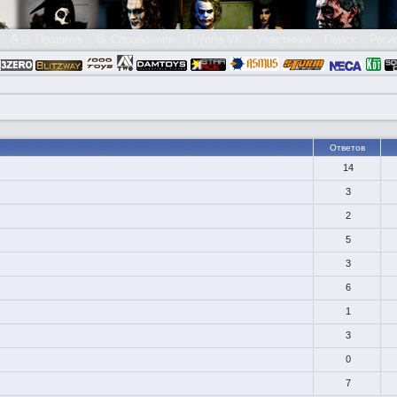
👮🏻 Правила
😃 Справочник
Группа VK
Участники
Поиск
Реги
Ответов
14
3
2
5
3
6
1
3
0
7