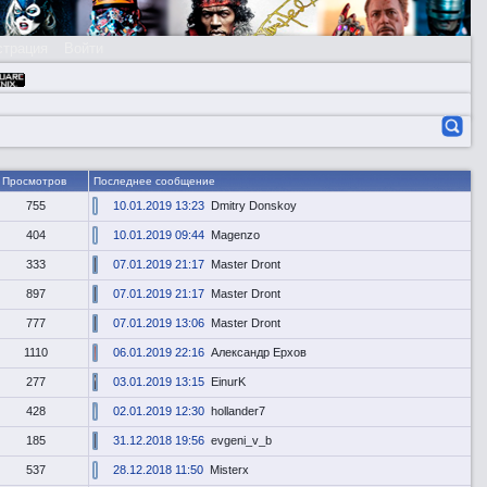
страция
Войти
Просмотров
Последнее сообщение
755
10.01.2019 13:23
Dmitry Donskoy
404
10.01.2019 09:44
Magenzo
333
07.01.2019 21:17
Master Dront
897
07.01.2019 21:17
Master Dront
777
07.01.2019 13:06
Master Dront
1110
06.01.2019 22:16
Александр Ерхов
277
03.01.2019 13:15
EinurK
428
02.01.2019 12:30
hollander7
185
31.12.2018 19:56
evgeni_v_b
537
28.12.2018 11:50
Misterx