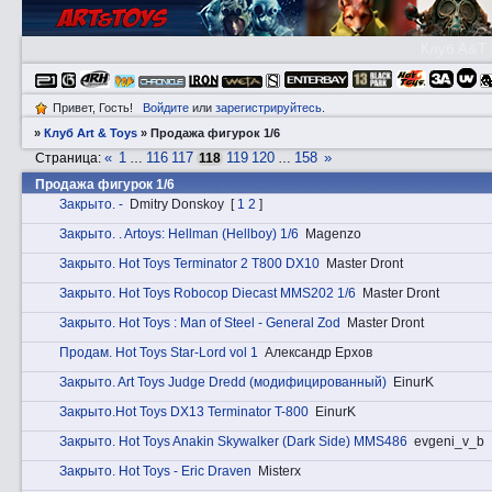
Клуб A&T
Привет, Гость!
Войдите
или
зарегистрируйтесь
.
»
Клуб Art & Toys
»
Продажа фигурок 1/6
«
1
116
117
119
120
158
»
Страница:
…
118
…
Продажа фигурок 1/6
Закрытo. -
Dmitry Donskoy
[
1
2
]
Закрытo. . Artoys: Hellman (Hellboy) 1/6
Magenzo
Закрытo. Hot Toys Terminator 2 T800 DX10
Master Dront
Закрытo. Hot Toys Robocop Diecast MMS202 1/6
Master Dront
Закрытo. Hot Toys : Man of Steel - General Zod
Master Dront
Прoдам. Hot Toys Star-Lord vol 1
Александр Ерхов
Закрытo. Art Toys Judge Dredd (модифицированный)
EinurK
Закрытo.Hot Toys DX13 Terminator T-800
EinurK
Закрытo. Hot Toys Anakin Skywalker (Dark Side) MMS486
evgeni_v_b
Закрытo. Hot Toys - Eric Draven
Misterx