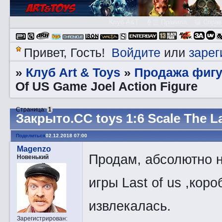
Клуб A&T
👮🏻 Правила
😃 Справ
Войдите
зарег
Привет, Гость!
или
Клуб Art & Toys
Продажа фигу
»
»
Of US Game Joel Action Figure
Страница:
1
Закрытo.CC toys 1:6 Scale The L
Поделиться
02.12.2018 07:00
Magenzo
Продам, абсолютно н
Новенький
игры Last of us ,кор
извлекалась.
Зарегистрирован
: