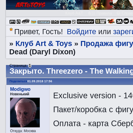
Клуб A&T
👮🏻 Правила
😃 Справ
Войдите
зарег
Привет, Гость!
или
Клуб Art & Toys
Продажа фигу
»
»
Dead (Daryl Dixon)
Страница:
1
Закрытo. Threezero - The Walking
Поделиться
01.09.2018 17:56
Modigwo
Exclusive version - 1
Новенький
Пакет/коробка с фиг
Оплата - карта Сберб
Откуда:
Москва