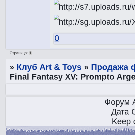
0
Страница:
1
»
Клуб Art & Toys
»
Продажа ф
Final Fantasy XV: Prompto Arg
Форум A
Дата 
Keep o