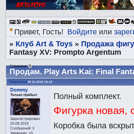
Клуб A&T
👮🏻 Правила
😃 Справ
Войдите
зарег
Привет, Гость!
или
Клуб Art & Toys
Продажа фигу
»
»
Fantasy XV: Prompto Argentum
Страница:
1
Прoдам. Play Arts Kai: Final Fa
Поделиться
29.11.2018 18:15
Dommy
Полный комплект.
Только прибыл
Фигурка новая, 
Зарегистрирован
:
Коробка была вскрыт
25.08.2018
Сообщений:
3
Уважение:
+0