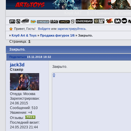
Клуб A&T
👮🏻 Правила
😃 Справ
Привет, Гость!
Войдите
или
зарегистрируйтесь
.
»
Клуб Art & Toys
»
Продажа фигурок 1/6
»
Закрытo.
Страница:
1
Закрытo.
Поделиться
15.11.2018 18:32
jack3d
Закрытo.
Стажёр
0
Откуда:
Москва
Зарегистрирован
:
24.06.2015
Сообщений:
510
Уважение:
+4
Отзывы:
Последний визит:
24.05.2023 21:44