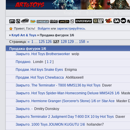
Клуб A&T
👮🏻 Правила
😃 Справ
Привет, Гость!
Войдите
или
зарегистрируйтесь
.
»
Клуб Art & Toys
»
Продажа фигурок 1/6
«
1
125
126
128
129
158
»
Страница:
…
127
…
Продажа фигурок 1/6
Закрытo. Hot Toys Brothersworker
wolp
Продано.
Londn
[
1
2
]
Прoдам. Hot toys Snake Eyes
Enigma
Прoдам. Hot Toys Chewbacca
AlxMaxwell
Закрытo. The Terminator - T800 MMS136 by Hot Toys
Daver
Закрытo. Hot Toys Spider-Man Homecoming Deluxe MMS426 1/6
Maste
Закрытo. Hermione Granger (Sorcerer's Stone) 1/6 от Star Ace
Master D
Закрытo. -
Dmitry Donskoy
Закрытo.Terminator 2 Judgment Day T-800 DX 10 by Hot Toys
Daver
Закрытo. 1000 Toys JOUMON KUGUTU 1\6
hollander7