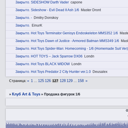
Закрытo. SIDESHOW Darth Vader
capone
Закрытo. Sideshow - Evil Dead II Ash 1/6
Master Dront
Закрытo. -
Dmitry Donskoy
Закрытo.
EinurK
Закрытo. Hot Toys Terminator Genisys Endoskeleton MMS352 1/6
Mast
Закрытo. Hot Toys Dawn of Justice - Armored Batman MMS349 1/6
Mast
Закрытo. Hot Toys Spider-Man: Homecoming - 1/6 (Homemade Suit Ver)
Закрытo. HOT TOYS – Jack Sparrow DX06
Londn
Закрытo. Hot Toys BLACK WIDOW
Londn
Закрытo. Hot Toys Predator 2 City Hunter ver.1.0
Deusalex
«
1
125
126
128
129
158
»
Страница:
…
127
…
Клуб Art & Toys
»
»
Продажа фигурок 1/6
Ф