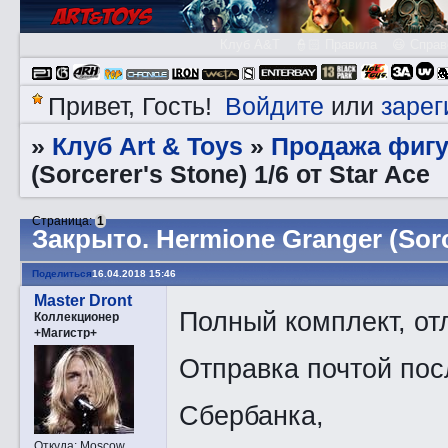
Клуб A&T
👮🏻 Правила
😃 Справ
Войдите
зарег
Привет, Гость!
или
Клуб Art & Toys
Продажа фигу
»
»
(Sorcerer's Stone) 1/6 от Star Ace
Страница:
1
Закрытo. Hermione Granger (Sorce
Поделиться
16.04.2018 15:46
Master Dront
Полный комплект, от
Коллекционер
+Магистр+
Отправка почтой пос
Сбербанка,
Откуда:
Moscow