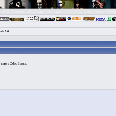
👮🏻 Правила
😃 Справочник
Группа VK
Участники
Поиск
Реги
Ash 1/6
 карту Сбербанка,