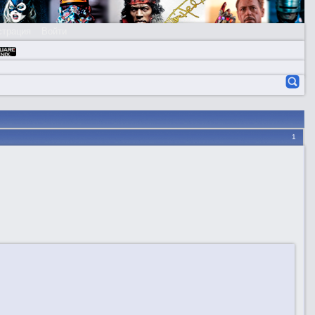
страция
Войти
1