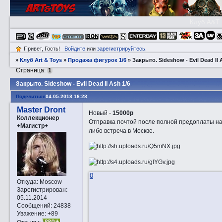
Клуб A&T
Привет, Гость!
Войдите
или
зарегистрируйтесь
.
»
Клуб Art & Toys
»
Продажа фигурок 1/6
»
Закрытo. Sideshow - Evil Dead II 
Страница:
1
Закрытo. Sideshow - Evil Dead II Ash 1/6
Поделиться
04.05.2018 16:28
Master Dront
Новый -
15000р
Коллекционер
Отправка почтой после полной предоплаты на
+Магистр+
либо встреча в Москве.
0
Откуда:
Moscow
Зарегистрирован
:
05.11.2014
Сообщений:
24838
Уважение:
+89