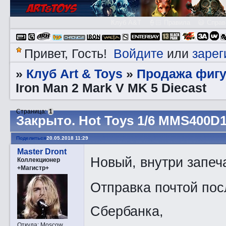
Клуб A&T
👮🏻 Правила
😃 Справ
Войдите
зарег
Привет, Гость!
или
Клуб Art & Toys
Продажа фигу
»
»
Iron Man 2 Mark V MK 5 Diecast
Страница:
1
Закрытo. Hot Toys 1/6 MMS400D18
Поделиться
20.05.2018 11:29
Master Dront
Новый, внутри запеч
Коллекционер
+Магистр+
Отправка почтой пос
Сбербанка,
Откуда:
Moscow