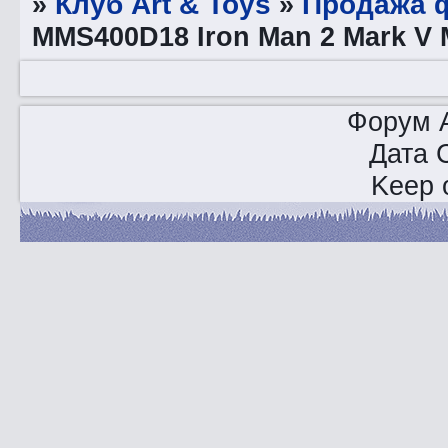
»
Клуб Art & Toys
»
Продажа ф
MMS400D18 Iron Man 2 Mark V 
Форум A
Дата 
Keep o