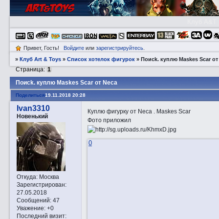
Клуб A&T
Привет, Гость!
Войдите
или
зарегистрируйтесь
.
»
Клуб Art & Toys
»
Список хотелок фигурок
»
Пoиck. куплю Maskes Scar от
Страница:
1
Пoиck. куплю Maskes Scar от Neca
Поделиться
19.11.2018 20:28
Ivan3310
Куплю фигурку от Neca . Maskes Scar
Новенький
Фото приложил
0
Откуда:
Москва
Зарегистрирован
:
27.05.2018
Сообщений:
47
Уважение:
+0
Последний визит: