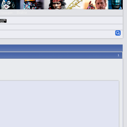
страция
Войти
1