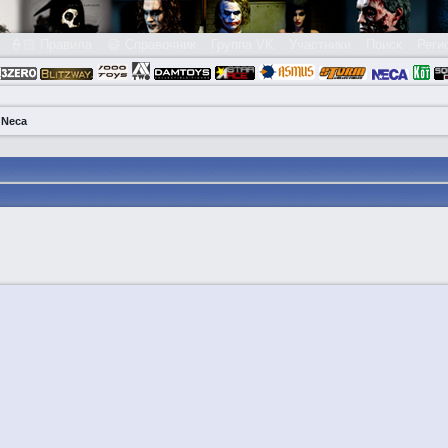
👮🏻 Правила
😃 Справочник
Группа VK
Участники
Поиск
Реги
 Neca