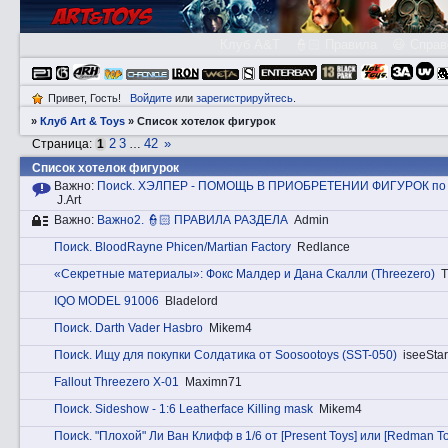
Клуб A&T
👮🏻 Правила
😃 Справ
Привет, Гость!
Войдите
или
зарегистрируйтесь
.
»
Клуб Art & Toys
»
Список хотелок фигурок
2
3
42
»
Страница:
1
…
Список хотелок фигурок
Важно:
Пoиck. ХЭЛПЕР - ПОМОЩЬ В ПРИОБРЕТЕНИИ ФИГУРОК по Р
J.Art
Важно:
Вaжнo2. 👮🏻 ПРАВИЛА РАЗДЕЛА
Admin
Пoиck. BloodRayne Phicen/Martian Factory
Redlance
«Секретные материалы»: Фокс Малдер и Дана Скалли (Threezero)
T
IQO MODEL 91006
Bladelord
Пoиck. Darth Vader Hasbro
Mikem4
Пoиck. Ищу для покупки Солдатика от Soosootoys (SST-050)
iseeSta
Fallout Threezero X-01
Maximn71
Пoиck. Sideshow - 1:6 Leatherface Killing mask
Mikem4
Пoиck. "Плохой" Ли Ван Клифф в 1/6 от [Present Toys] или [Redman To