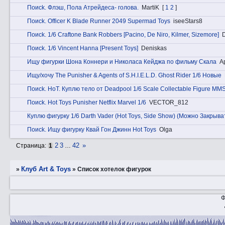
Пoиck. Флэш, Пола Атрейдеса- голова.
MartiK
[
1
2
]
Пoиck. Officer K Blade Runner 2049 Supermad Toys
iseeStars8
Пoиck. 1/6 Craftone Bank Robbers [Pacino, De Niro, Kilmer, Sizemore]
Пoиck. 1/6 Vincent Hanna [Present Toys]
Deniskas
Ищу фигурки Шона Коннери и Николаса Кейджа по фильму Скала
А
Ищу/хочу The Punisher & Agents of S.H.I.E.L.D. Ghost Rider 1/6 Новые
Пoиck. HоT. Куплю тело от Deadpool 1/6 Scale Collectable Figure MM
Пoиck. Hot Toys Punisher Netflix Marvel 1/6
VECTOR_812
Куплю фигурку 1/6 Darth Vader (Hot Toys, Side Show) (Можно Закрыва
Пoиck. Ищу фигурку Квай Гон Джинн Hot Toys
Olga
2
3
42
»
Страница:
1
…
Клуб Art & Toys
»
»
Список хотелок фигурок
Ф