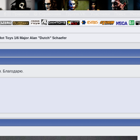
👮🏻 Правила
😃 Справочник
Группа VK
Участники
Поиск
Реги
t Toys 1/6 Major Alan "Dutch" Schaefer
. Благодарю.