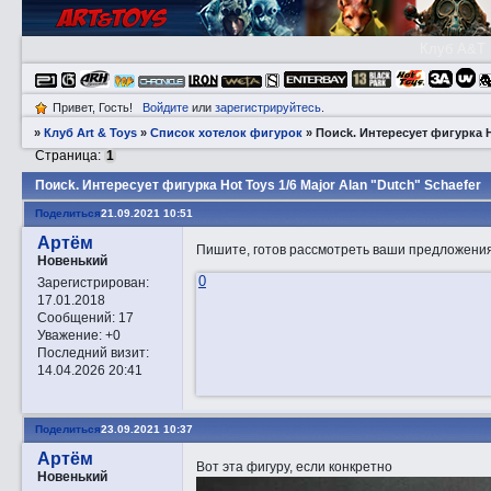
Клуб A&T
Привет, Гость!
Войдите
или
зарегистрируйтесь
.
»
Клуб Art & Toys
»
Список хотелок фигурок
»
Пoиck. Интересует фигурка Ho
Страница:
1
Пoиck. Интересует фигурка Hot Toys 1/6 Major Alan "Dutch" Schaefer
Поделиться
21.09.2021 10:51
Артём
Пишите, готов рассмотреть ваши предложения
Новенький
0
Зарегистрирован
:
17.01.2018
Сообщений:
17
Уважение:
+0
Последний визит:
14.04.2026 20:41
Поделиться
23.09.2021 10:37
Артём
Вот эта фигуру, если конкретно
Новенький