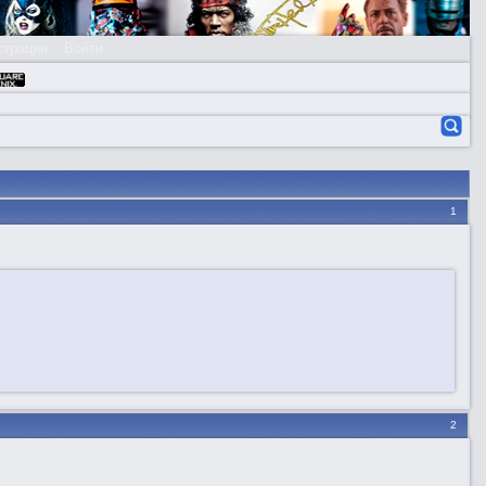
страция
Войти
1
2