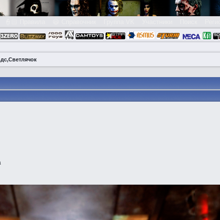
👮🏻 Правила
😃 Справочник
Группа VK
Участники
Поиск
Реги
дс,Светлячок
а