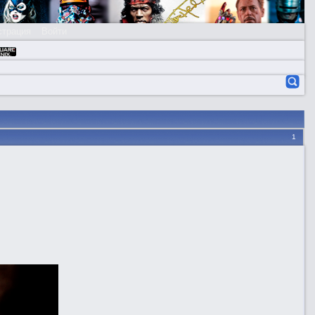
страция
Войти
1