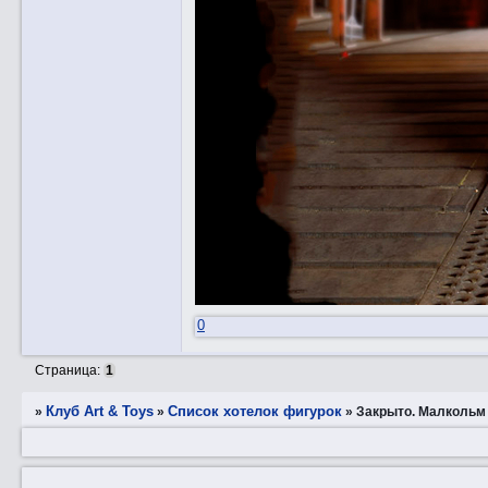
0
Страница:
1
Клуб Art & Toys
Список хотелок фигурок
»
»
»
Закрытo. Малкольм