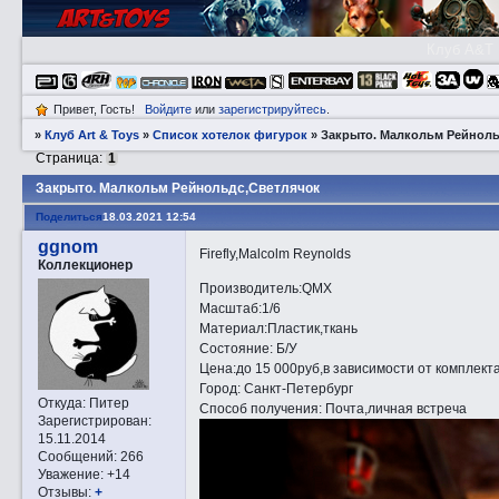
Клуб A&T
Привет, Гость!
Войдите
или
зарегистрируйтесь
.
»
Клуб Art & Toys
»
Список хотелок фигурок
»
Закрытo. Малкольм Рейноль
Страница:
1
Закрытo. Малкольм Рейнольдс,Светлячок
Поделиться
18.03.2021 12:54
ggnom
Firefly,Malcolm Reynolds
Коллекционер
Производитель:QMX
Масштаб:1/6
Материал:Пластик,ткань
Состояние: Б/У
Цена:до 15 000руб,в зависимости от комплект
Город: Санкт-Петербург
Откуда:
Питер
Способ получения: Почта,личная встреча
Зарегистрирован
:
15.11.2014
Сообщений:
266
Уважение:
+14
Отзывы:
+