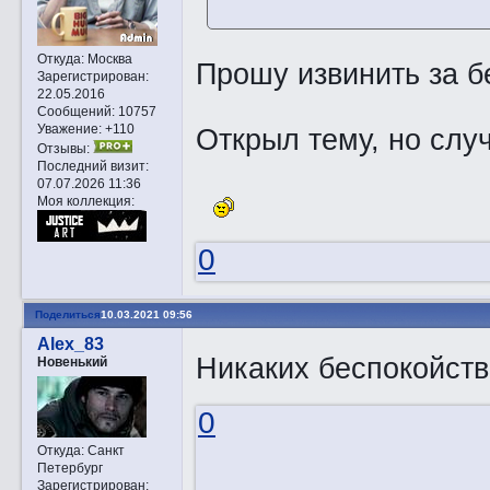
Откуда:
Москва
Прошу извинить за б
Зарегистрирован
:
22.05.2016
Сообщений:
10757
Уважение:
+110
Открыл тему, но слу
Отзывы:
Последний визит:
07.07.2026 11:36
Моя коллекция:
0
Поделиться
10.03.2021 09:56
Alex_83
Никаких беспокойст
Новенький
0
Откуда:
Санкт
Петербург
Зарегистрирован
: