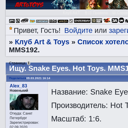
Клуб A&T
👮🏻 Правила
😃 Справ
Войдите
зарег
Привет, Гость!
или
Клуб Art & Toys
Список хотел
»
»
MMS192.
Страница:
1
Ищу. Snake Eyes. Hot Toys. MMS1
Поделиться
09.03.2021 16:14
Alex_83
Название: Snake Ey
Новенький
Производитель: Hot 
Откуда:
Санкт
Масштаб: 1:6.
Петербург
Зарегистрирован
:
02.09.2020