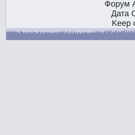
Форум A
Дата 
Keep o