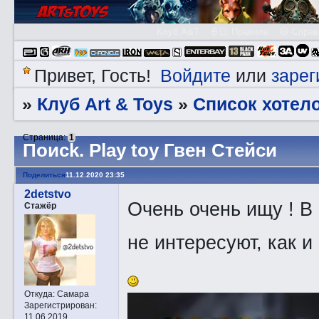
Клуб A&T
👮🏻 Правила
😃 Справ
Войдите
зарег
Привет, Гость!
или
Клуб Art & Toys
Список хотел
»
»
Страница:
1
Пoиck. Play toy Гвен Стейси
Поделиться
11.12.2020 23:35
2detstvo
Очень очень ищу ! В
Стажёр
не интересуют, как 
Откуда:
Самара
Зарегистрирован
:
11.06.2019