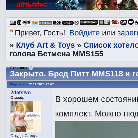
Клуб A&T
👮🏻 Правила
😃 Справ
Войдите
зарег
Привет, Гость!
или
Клуб Art & Toys
Список хотел
»
»
голова Бетмена MMS155
Страница:
1
Закрытo. Бред Питт MMS118 и 
Поделиться
22.11.2020 19:07
2detstvo
В хорошем состоянии
Стажёр
комплект. Можно ню
Откуда:
Самара