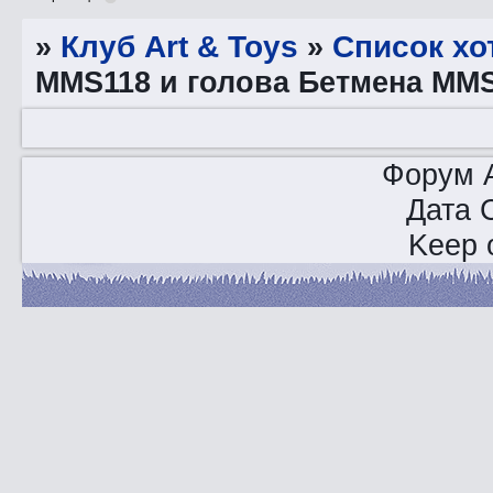
»
Клуб Art & Toys
»
Список хо
MMS118 и голова Бетмена MM
Форум A
Дата 
Keep o