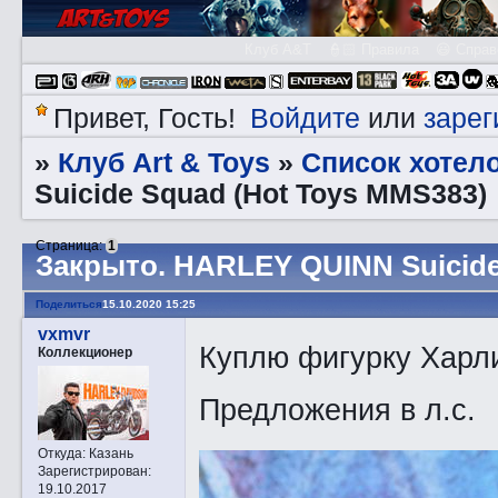
Клуб A&T
👮🏻 Правила
😃 Справ
Войдите
зарег
Привет, Гость!
или
Клуб Art & Toys
Список хотел
»
»
Suicide Squad (Hot Toys MMS383)
Страница:
1
Закрытo. HARLEY QUINN Suicide
Поделиться
15.10.2020 15:25
vxmvr
Куплю фигурку Харли 
Коллекционер
Предложения в л.с.
Откуда:
Казань
Зарегистрирован
:
19.10.2017