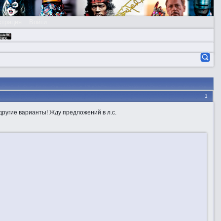
страция
Войти
1
 другие варианты! Жду предложений в л.с.