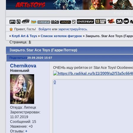
Клуб A&T
Привет, Гость!
Войдите
или
зарегистрируйтесь
.
»
Клуб Art & Toys
»
Список хотелок фигурок
»
Закрытo. Star Ace Toys (Гарр
Страница:
1
Закрытo. Star Ace Toys (Гарри Поттер)
Поделиться
29.09.2020 15:07
Chernikova
ОЧЕНЬ ищу ребяток от Star Ace Toys! Особенно
Новенький
0
Откуда:
Липецк
Зарегистрирован
:
11.07.2019
Сообщений:
15
Уважение:
+0
Отзывы:
+