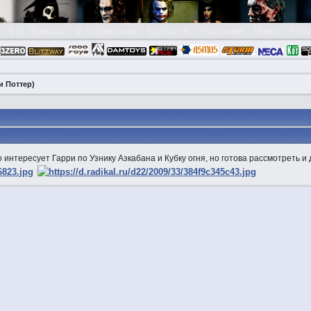
👮🏻 Правила
😃 Справочник
Группа VK
Участники
Поиск
Реги
и Поттер)
 интересует Гарри по Узнику Азкабана и Кубку огня, но готова рассмотреть и