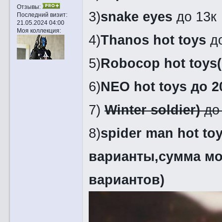
Отзывы:
3)
snake eyes
до 13к
Последний визит:
21.05.2024 04:00
Моя коллекция:
4)
Thanos hot toys
до
5)
Robocop hot toys(
6)
NEO hot toys до 2
7)
Winter soldier)
до
8)
spider man hot t
варианты,сумма мо
вариантов)