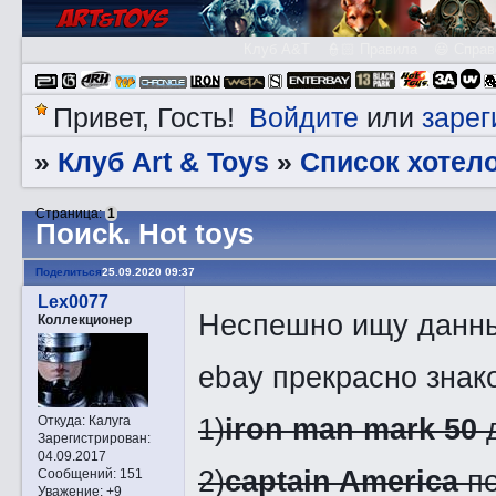
Клуб A&T
👮🏻 Правила
😃 Справ
Войдите
зарег
Привет, Гость!
или
Клуб Art & Toys
Список хотел
»
»
Страница:
1
Пoиck. Hot toys
Поделиться
25.09.2020 09:37
Lex0077
Неспешно ищу данны
Коллекционер
ebay прекрасно знак
1)
iron man mark 50
Откуда:
Калуга
Зарегистрирован
:
04.09.2017
2)
captain America
по
Сообщений:
151
Уважение:
+9