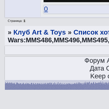
0
Страница:
1
»
Клуб Art & Toys
»
Список хо
Wars:MMS486,MMS496,MMS495
Форум A
Дата 
Keep o