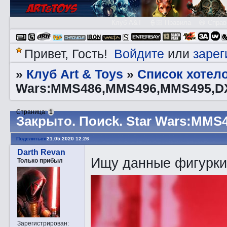
Клуб A&T
👮🏻 Правила
😃 Справ
Войдите
зарег
Привет, Гость!
или
Клуб Art & Toys
Список хотел
»
»
Wars:MMS486,MMS496,MMS495,D
Страница:
1
Закрытo. Пoиck. Star Wars:MM
Поделиться
21.05.2020 12:26
Darth Revan
Ищу данные фигурки
Только прибыл
Зарегистрирован
: