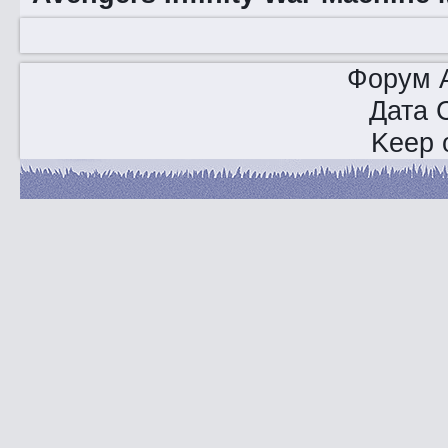
Форум A
Дата 
Keep o