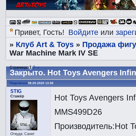
Клуб A&T
👮🏻 Правила
😃 Справ
Войдите
зарег
Привет, Гость!
или
Клуб Art & Toys
Продажа фигу
»
»
War Machine Mark IV SE
2
»
Страница:
1
Закрытo. Hot Toys Avengers Infin
Поделиться
08.05.2020 13:58
STIG
Hot Toys Avengers Inf
Стажёр
MMS499D26
Производитель:Hot T
Откуда:
Санкт