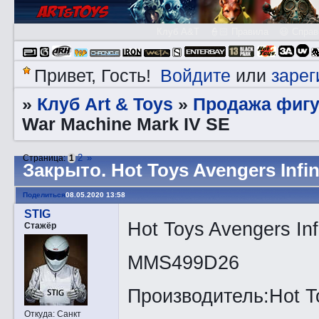
Клуб A&T
👮🏻 Правила
😃 Справ
Войдите
зарег
Привет, Гость!
или
Клуб Art & Toys
Продажа фигу
»
»
War Machine Mark IV SE
2
»
Страница:
1
Закрытo. Hot Toys Avengers Infin
Поделиться
08.05.2020 13:58
STIG
Hot Toys Avengers Inf
Стажёр
MMS499D26
Производитель:Hot T
Откуда:
Санкт