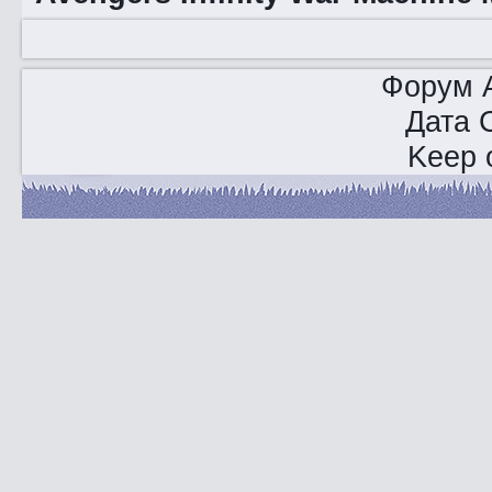
Форум A
Дата 
Keep o