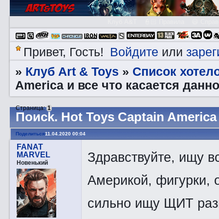
Клуб A&T
👮🏻 Правила
😃 Справ
Войдите
зарег
Привет, Гость!
или
Клуб Art & Toys
Список хотел
»
»
America и все что касается данн
Страница:
1
Пoиck. Hot Toys Captain America
Поделиться
11.04.2020 00:04
FANAT
Здравствуйте, ищу в
MARVEL
Новенький
Америкой, фигурки, 
сильно ищу ЩИТ разм