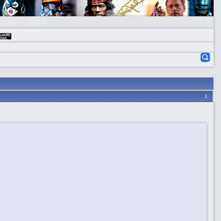
страция
Войти
1