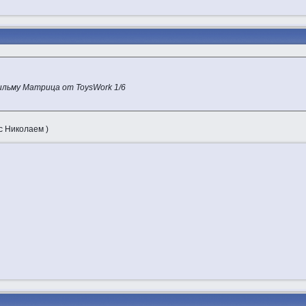
льму Матрица от ToysWork 1/6
с Николаем )