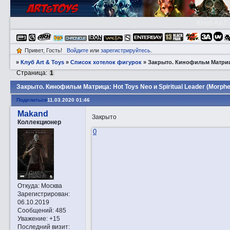
Клуб A&T
Привет, Гость!
Войдите
или
зарегистрируйтесь
.
»
Клуб Art & Toys
»
Список хотелок фигурок
»
Закрытo. Кинофильм Матрица:
Страница:
1
Закрытo. Кинофильм Матрица: Hot Toys Neo и Spiritual Leader (Morph
Поделиться
11.03.2020 01:46
Makand
Закрыто
Коллекционер
0
Откуда:
Москва
Зарегистрирован
:
06.10.2019
Сообщений:
485
Уважение:
+15
Последний визит: