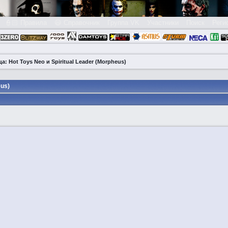
👮🏻 Правила
😃 Справочник
Группа VK
Участники
Поиск
Реги
 Hot Toys Neo и Spiritual Leader (Morpheus)
eus)