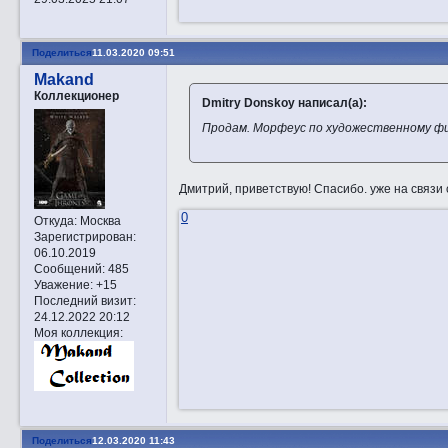
Поделиться
11.03.2020 09:51
Makand
Коллекционер
Dmitry Donskoy написал(а):
Прoдам. Морфеус по художественному фи
Дмитрий, приветствую! Спасибо. уже на связи 
0
Откуда:
Москва
Зарегистрирован
:
06.10.2019
Сообщений:
485
Уважение:
+15
Последний визит:
24.12.2022 20:12
Моя коллекция:
Поделиться
12.03.2020 11:43