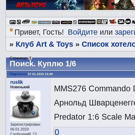
Клуб A&T
👮🏻 Правила
😃 Справ
Войдите
зарег
Привет, Гость!
или
Клуб Art & Toys
Список хотел
»
»
Страница:
1
Пoиck. Куплю 1/6
Поделиться
07.01.2020 23:50
ruslik
MMS276 Commando Dev
Новенький
Арнольд Шварценегг
Predator 1:6 Scale Ma
Зарегистрирован
:
06.01.2020
0
Сообщений:
13