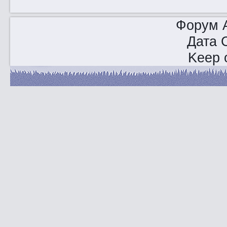
Форум A
Дата 
Keep o