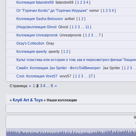
Коллекция fatandre69
fatandre69
[
1
2
3
4
]
От "Горячих Колёс" до "Горячих Игрушек"
vxmvr
[
1
2
3
4
]
Коллекция Sasha Belousov
avlbel
[
1
2
]
(Недо)коллекция Ghost
Ghost
[
1
2
3
…
11
]
Коллекция Unrealprorok
Unrealprorok
[
1
2
3
…
7
]
Gray's Collection
Gray
Коллекция qwerty
qwerty
[
1
2
]
Культ пластика или история о том, как я пересмотрел фильм "Хищни
Смaйл. Коллекция Jax Spriter - ФотоТойВинегрет
Jax Spriter
[
1
2
3
Cоol. Коллекция Vovs57
vovs57
[
1
2
3
…
27
]
«
1
3
4
9
»
Страница:
2
…
Клуб Art & Toys
»
»
Наши коллекции
Ф