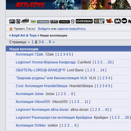
Клуб A&T
👮🏻 Правила
😃 Справ
Привет, Гость!
Войдите
или
зарегистрируйтесь
.
»
Клуб Art & Toys
»
Наши коллекции
«
1
3
4
9
»
Страница:
2
…
Наши коллекции
Коллекция 7Zaki
7Zaki
[
1
2
3
4
5
]
Lеgiоnеr! Уголок Моргана Кэнфилда
Canfield
[
1
2
3
…
20
]
ОБИТЕЛЬ-LORD@-BANE@"!!!
Lord Bane
[
1
2
3
…
14
]
''Закрома родины'' или Киноколлекция VLN
VLN
[
1
2
3
4
]
Cоol. Коллекция HranitelSklepa
HranitelSklepa
[
1
2
3
4
5
]
Коллекция Julsw
Julsw
[
1
2
3
…
9
]
Коллекция Vitoss555
Vitoss555
[
1
2
3
…
11
]
Lеgiоnеr! Коллекция afina doran
afina doran
[
1
2
3
…
61
]
Lеgiоnеr! Разношерстая коллекция Крейдена
Крейден
[
1
2
3
…
28
]
Коллекция SViktor
sviktor
[
1
2
3
…
6
]