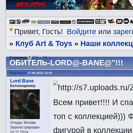
Клуб A&T
👮🏻 Правила
😃 Справ
Войдите
зарег
Привет, Гость!
или
Клуб Art & Toys
Наши коллекц
»
»
2
3
14
»
Страница:
1
…
ОБИТЕЛЬ-LORD@-BANE@"!!!
Поделиться
17.09.2015 15:03
Lord Bane
Коллекционер
Всем привет!!!! И сп
топ с коллекцией))) 
Откуда:
Москва
Зарегистрирован
:
фигурой в коллекции
10.11.2014