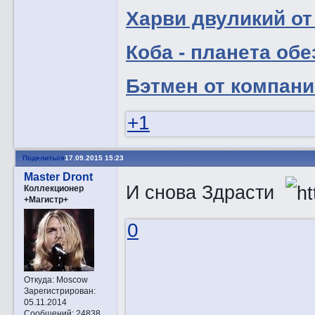
Харви двуликий от
Коба - планета об
Бэтмен от компании
+1
Поделиться
17.09.2015 15:23
Master Dront
И снова Здрасти
Коллекционер
+Магистр+
0
Откуда:
Moscow
Зарегистрирован
:
05.11.2014
Сообщений:
24838