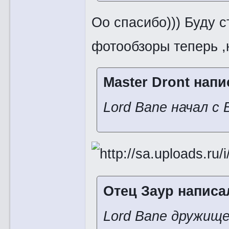
Оо спасибо))) Буду 
фотообзоры теперь ,н
Master Dront напи
Lord Bane начал с 
Отец Заур написал
Lord Bane дружище