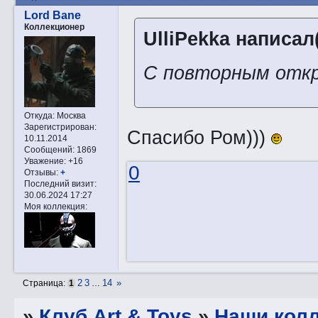
Lord Bane
Коллекционер
UlliPekka написал(
С повторным отк
Откуда:
Москва
Зарегистрирован
:
Спасибо Ром)))
10.11.2014
Сообщений:
1869
Уважение:
+16
0
Отзывы:
+
Последний визит:
30.06.2024 17:27
Моя коллекция:
2
3
14
»
Страница:
1
…
»
Клуб Art & Toys
»
Наши кол