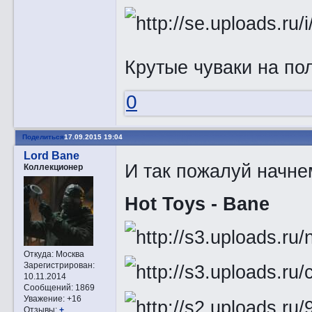
Крутые чуваки на п
0
Поделиться
17.09.2015 19:04
Lord Bane
И так пожалуй начне
Коллекционер
Hot Toys - Bane
Откуда:
Москва
Зарегистрирован
:
10.11.2014
Сообщений:
1869
Уважение:
+16
Отзывы:
+