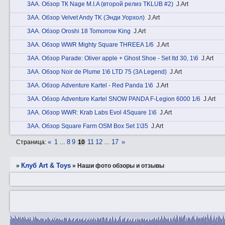
3АA. Обзор ТК Nage M.I.A (второй релиз TKLUB #2)
J.Art
3АA. Обзор Velvet Andy TK (Энди Уорхол)
J.Art
3АA. Обзор Oroshi 18 Tomorrow King
J.Art
3АA. Обзор WWR Mighty Square THREEA 1/6
J.Art
3АA. Обзор Parade: Oliver apple + Ghost Shoe - Set ltd 30, 1\6
J.Art
3АA. Обзор Noir de Plume 1\6 LTD 75 (3A Legend)
J.Art
3АA. Обзор Adventure Kartel - Red Panda 1\6
J.Art
3АA. Обзор Adventure Kartel SNOW PANDA F-Legion 6000 1/6
J.Art
3АA. Обзор WWR: Krab Labs Evol 4Square 1\6
J.Art
3АA. Обзор Square Farm OSM Box Set 1\35
J.Art
«
1
8
9
11
12
17
»
Страница:
…
10
…
Клуб Art & Toys
»
»
Наши фото обзоры и отзывы