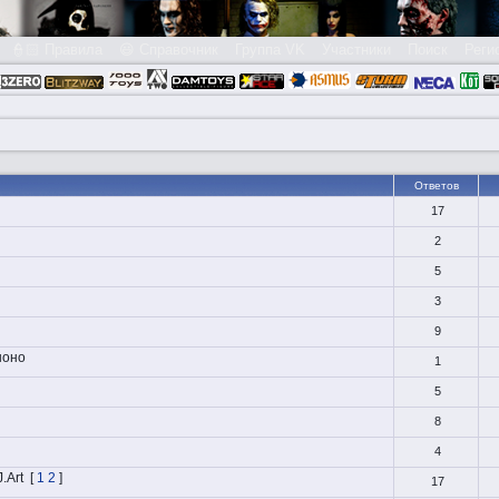
👮🏻 Правила
😃 Справочник
Группа VK
Участники
Поиск
Реги
Ответов
17
2
5
3
9
ноно
1
5
8
4
J.Art
[
1
2
]
17