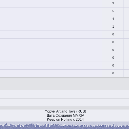
9
5
4
1
0
0
0
0
0
0
Форум Art and Toys (RUS)
Дата Создания MMXIV
Keep on Rolling с 2014