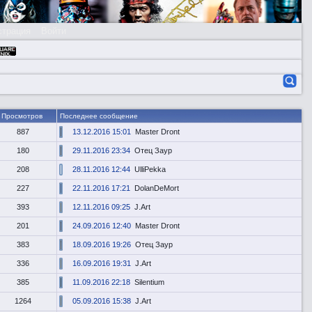
страция
Войти
Просмотров
Последнее сообщение
887
13.12.2016 15:01
Master Dront
180
29.11.2016 23:34
Отец Заур
208
28.11.2016 12:44
UlliPekka
227
22.11.2016 17:21
DolanDeMort
393
12.11.2016 09:25
J.Art
201
24.09.2016 12:40
Master Dront
383
18.09.2016 19:26
Отец Заур
336
16.09.2016 19:31
J.Art
385
11.09.2016 22:18
Silentium
1264
05.09.2016 15:38
J.Art