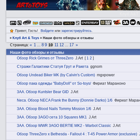
Клуб A&T
Привет, Гость!
Войдите
или
зарегистрируйтесь
.
»
Клуб Art & Toys
»
Наши фото обзоры и отзывы
«
1
8
9
11
12
17
»
Страница:
…
10
…
Наши фото обзоры и отзывы
Обзор Rick Grimes от ThreeZero
J.Art
[
1
2
]
Стражи Галактики Статуя Грут и Ракета
ggnom
Обзор Undead Biker MK (by Calvin's Custom)
mgxpower
Обзор пака одежды "BabyDoll" от So-toys/
Фириат Мараноно
3АA. Обзор Kuntsler Bear GID
J.Art
Nеca. Обзор NECA Frank the Bunny (Donnie Darko) 1/6
Фириат Мара
3АA. Обзор Blood Nails Tommy Mission 1/6
J.Art
3АA. Обзор 3AGO сета 10 Squares MK1
J.Art
3АA. Обзор WWR 3AGO BERTIE MK2 - Warbot Classic
J.Art
Обзор ThreeZero x Bethesda - Fallout 4 : T-45 Power Armor (exclusive)