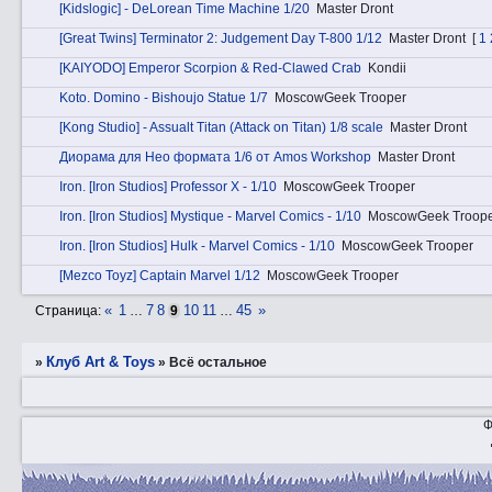
[Kidslogic] - DeLorean Time Machine 1/20
Master Dront
[Great Twins] Terminator 2: Judgement Day T-800 1/12
Master Dront
[
1
[KAIYODO] Emperor Scorpion & Red-Clawed Crab
Kondii
Kotо. Domino - Bishoujo Statue 1/7
MoscowGeek Trooper
[Kong Studio] - Assualt Titan (Attack on Titan) 1/8 scale
Master Dront
Диорама для Нео формата 1/6 от Amos Workshop
Master Dront
Irоn. [Iron Studios] Professor X - 1/10
MoscowGeek Trooper
Irоn. [Iron Studios] Mystique - Marvel Comics - 1/10
MoscowGeek Troop
Irоn. [Iron Studios] Hulk - Marvel Comics - 1/10
MoscowGeek Trooper
[Mezco Toyz] Captain Marvel 1/12
MoscowGeek Trooper
«
1
7
8
10
11
45
»
Страница:
…
9
…
Клуб Art & Toys
»
»
Всё остальное
Ф