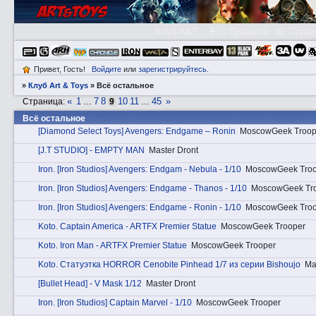
Клуб A&T
👮🏻 Правила
😃 Справ
Привет, Гость!
Войдите
или
зарегистрируйтесь
.
»
Клуб Art & Toys
»
Всё остальное
«
1
7
8
10
11
45
»
Страница:
…
9
…
Всё остальное
[Diamond Select Toys] Avengers: Endgame – Ronin
MoscowGeek Troop
[J.T STUDIO] - EMPTY MAN
Master Dront
Irоn. [Iron Studios] Avengers: Endgam - Nebula - 1/10
MoscowGeek Troo
Irоn. [Iron Studios] Avengers: Endgame - Thanos - 1/10
MoscowGeek Tr
Irоn. [Iron Studios] Avengers: Endgame - Ronin - 1/10
MoscowGeek Troo
Kotо. Captain America - ARTFX Premier Statue
MoscowGeek Trooper
Kotо. Iron Man - ARTFX Premier Statue
MoscowGeek Trooper
Kotо. Cтатуэткa HORROR Cenobite Pinhead 1/7 из серии Bishoujo
Ma
[Bullet Head] - V Mask 1/12
Master Dront
Irоn. [Iron Studios] Captain Marvel - 1/10
MoscowGeek Trooper