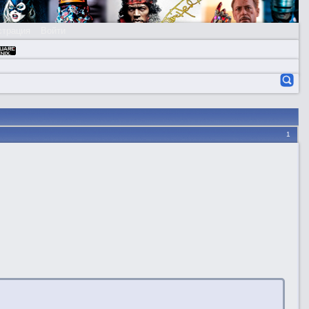
страция
Войти
1