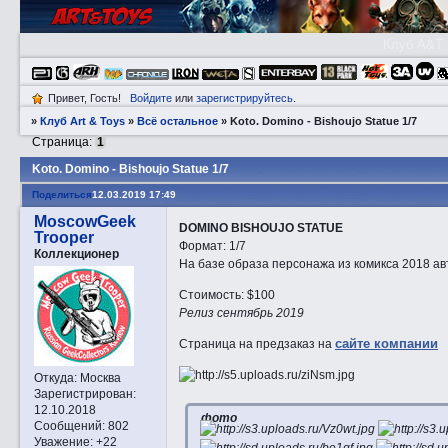
Клуб A&T
Привет, Гость!
Войдите
или
зарегистрируйтесь
.
»
Клуб Art & Toys
»
Всё остальное
»
Kotо. Domino - Bishoujo Statue 1/7
Страница:
1
Kotо. Domino - Bishoujo Statue 1/7
Поделиться
12.03.2019 17:49
MoscowGeek
DOMINO BISHOUJO STATUE
Trooper
Формат: 1/7
Коллекционер
На базе образа персонажа из комикса 2018 авт
Стоимость: $100
Релиз сентябрь 2019
сайте компании
Страница на предзаказ на
Откуда:
Москва
Зарегистрирован
:
12.10.2018
фото
Сообщений:
802
Уважение:
+22