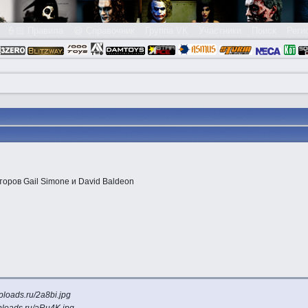
👮🏻 Правила
😃 Справочник
Группа VK
Участники
Поиск
Реги
оров Gail Simone и David Baldeon