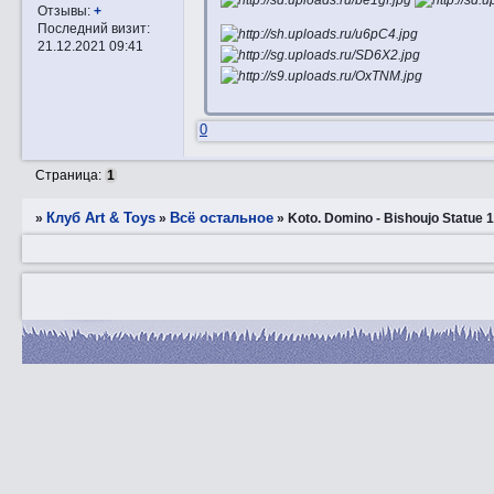
Отзывы:
+
Последний визит:
21.12.2021 09:41
0
Страница:
1
Клуб Art & Toys
Всё остальное
»
»
»
Kotо. Domino - Bishoujo Statue 1