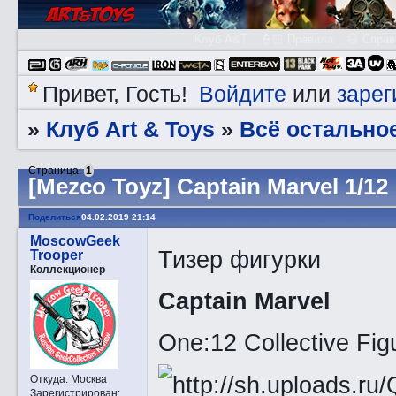
Клуб A&T
👮🏻 Правила
😃 Справ
Войдите
зарег
Привет, Гость!
или
Клуб Art & Toys
Всё остально
»
»
Страница:
1
[Mezco Toyz] Captain Marvel 1/12
Поделиться
04.02.2019 21:14
MoscowGeek
Тизер фигурки
Trooper
Коллекционер
Captain Marvel
One:12 Collective Fig
Откуда:
Москва
Зарегистрирован
: