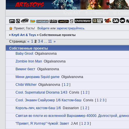
Клуб A&T
👮🏻 Правила
😃 Справ
Привет, Гость!
Войдите
или
зарегистрируйтесь
.
»
Клуб Art & Toys
»
Собственные проекты
«
1
3
4
11
»
Страница:
2
…
Собственные проекты
Baby Groot
OlgaIvanovna
Zombie Iron Man
OlgaIvanovna
Викинг бюст
OlgaIvanovna
Мини диорама Squid game
OlgaIvanovna
Chibi Witcher
OlgaIvanovna
[
1
2
]
Cоol. Supernatural Diorama 1/43
Corvis
[
1
2
]
Cоol. Энакин Скайуокер 1/6 Кастом-баш
Corvis
[
1
2
3
]
Король-лич, кастом-баш 1/6
Dassarion
[
1
2
]
Святая во плоти из вселенной Вархаммер 40000. Долгострой, длино
"Привет, Я Уолтер" Чужой: Завет
J.Art
[
1
2
3
]