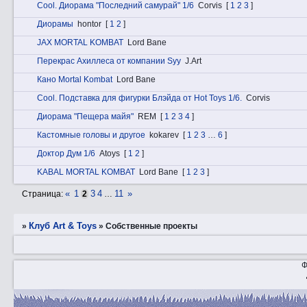
Cоol. Диорама "Последний самурай" 1/6
Corvis
[
1
2
3
]
Диорамы
hontor
[
1
2
]
JAX MORTAL KOMBAT
Lord Bane
Перекрас Ахиллеса от компании Syy
J.Art
Кано Mortal Kombat
Lord Bane
Cоol. Подставка для фигурки Блэйда от Hot Toys 1/6.
Corvis
Диорама "Пещера майя"
REM
[
1
2
3
4
]
Кастомные головы и другое
kokarev
[
1
2
3
…
6
]
Доктор Дум 1/6
Atoys
[
1
2
]
KABAL MORTAL KOMBAT
Lord Bane
[
1
2
3
]
«
1
3
4
11
»
Страница:
2
…
Клуб Art & Toys
»
»
Собственные проекты
Ф