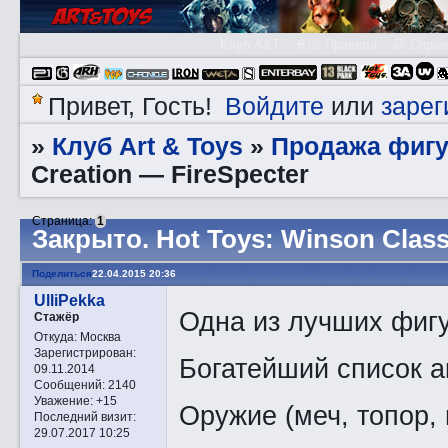
Клуб A&T
👮🏻 Правила
😃 Справ
Войдите
зарег
Привет, Гость!
или
Клуб Art & Toys
Продажа фигу
»
»
Creation — FireSpecter
Страница:
1
Закрытo. Hot Toys: Winson Class
Поделиться
22.04.2015 20:36
UlliPekka
Одна из лучших фигу
Стажёр
Откуда:
Москва
Зарегистрирован
:
Богатейший список а
09.11.2014
Сообщений:
2140
Уважение:
+15
Оружие (меч, топор,
Последний визит:
29.07.2017 10:25