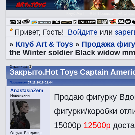
Клуб A&T
👮🏻 Правила
😃 Справ
Войдите
зарег
Привет, Гость!
или
Клуб Art & Toys
Продажа фигу
»
»
the Winter soldier Black widow m
Страница:
1
Закрытo.Hot Toys Captain Americ
Поделиться
07.11.2019 02:44
AnastasiaZem
Продаю фигурку Вдов
Новенький
фигурки/коробки отл
15000р
12500р
доста
Откуда:
Владимир