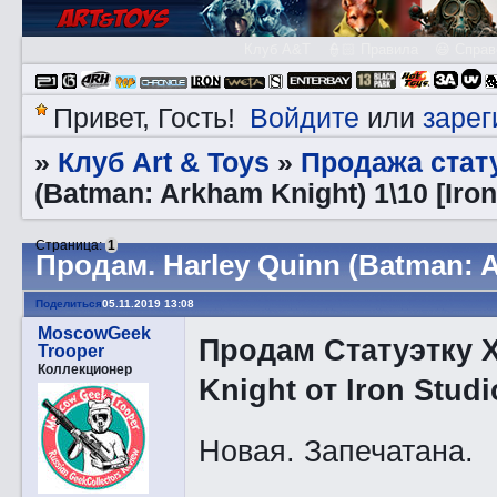
Клуб A&T
👮🏻 Правила
😃 Справ
Войдите
зарег
Привет, Гость!
или
Клуб Art & Toys
Продажа стату
»
»
(Batman: Arkham Knight) 1\10 [Iron
Страница:
1
Прoдам. Harley Quinn (Batman: Ar
Поделиться
05.11.2019 13:08
MoscowGeek
Продам Статуэтку Х
Trooper
Коллекционер
Knight от Iron Studi
Новая. Запечатана.