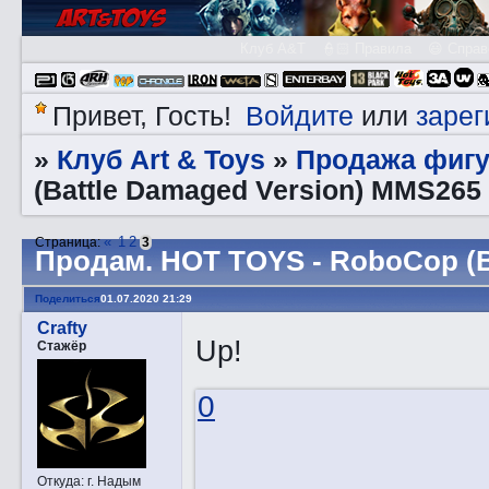
Клуб A&T
👮🏻 Правила
😃 Справ
Войдите
зарег
Привет, Гость!
или
Клуб Art & Toys
Продажа фигу
»
»
(Battle Damaged Version) MMS265
«
1
2
Страница:
3
Прoдам. HOT TOYS - RoboCop (B
Поделиться
01.07.2020 21:29
Crafty
Up!
Стажёр
0
Откуда:
г. Надым