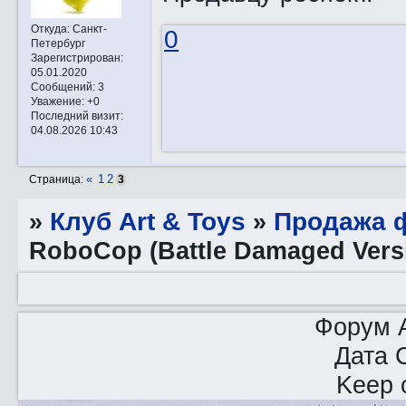
Откуда:
Санкт-
0
Петербург
Зарегистрирован
:
05.01.2020
Сообщений:
3
Уважение:
+0
Последний визит:
04.08.2026 10:43
«
1
2
Страница:
3
»
Клуб Art & Toys
»
Продажа ф
RoboCop (Battle Damaged Ver
Форум A
Дата 
Keep o